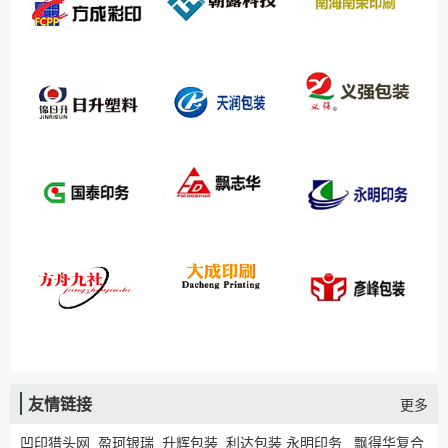
友情链接
更多
凹印猎头网
盈珂银瑞
升辉包装
利达包装
永明印务
飘得华复合