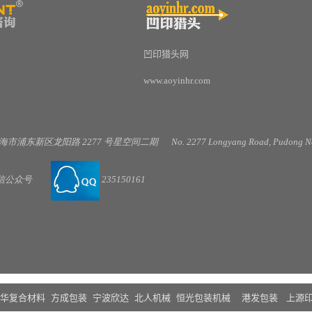
凹印猎头网
www.aoyinhr.com
海市浦东新区龙阳路
2277
号星空间二期
No. 2277 Longyang Road, Pudong Ne
信公
众号
235150161
华复合材料
方成包装
宁波欣达
北人机械
恒光包装机械
港发包装
上源