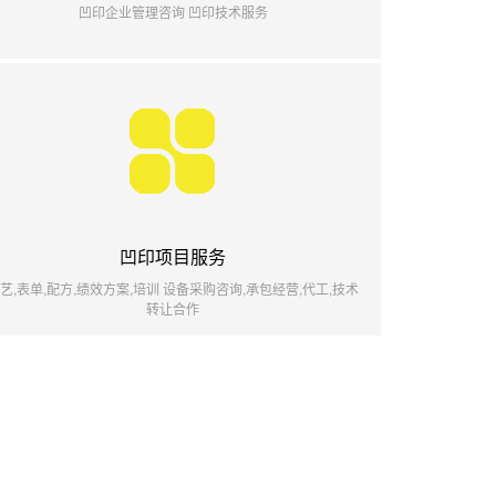
凹印企业管理咨询 凹印技术服务
凹印项目服务
艺,表单,配方,绩效方案,培训 设备采购咨询,承包经营,代工,技术
转让合作