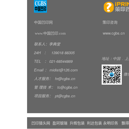
中国凹印网
策印咨询
www.cgbs.cn
www.中国凹印.com
联系人：李典堂
24H
：
139018
88305
地址：中国
.
上
TEL
：
021-68544869
Email
：
midist@126.com
微
人才服务：
hr@cgbs.cn
管
理技
术：
tc@cgbs.cn
项目服务：
pt@cgbs.cn
凹印猎头网
盈珂银瑞
升辉包装
利达包装
永明印务
飘得