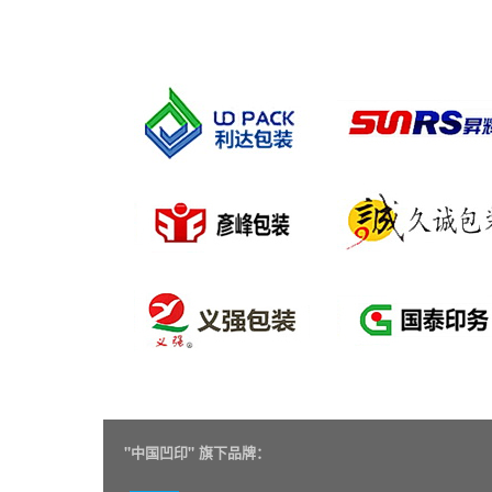
"
中国凹印" 旗下品牌：