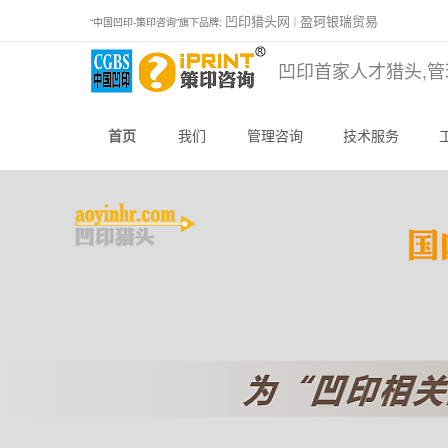
凹印猎头网
盈珂银瑞贸易
“中国凹印-策印咨询”旗下品牌:
｜
凹印首家人才猎头,管
首页
我们
管理咨询
技术服务