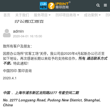
详情
首页
关于我们
服务项目
凹印项目商场
成功案例
凹
办公搬迁通告
admin
2020-04-01 16:15:00
致所有客户及朋友：
因原办公场所"优客工场"关停，我公司自2020年4月起新办公已迁至
如下地址，再次感谢长期以来给予的支持和合作，
所有
通迅联系方式
不便。
特此通知！
中国凹印-策印咨询
2020.4.1
中国
.
上海市浦东新区龙阳路2277
号星空间二期
No. 2277 Longyang Road, Pudong New District, Shanghai,
China