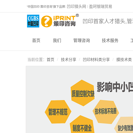
凹印猎头网
盈珂银瑞贸易
“中国凹印-策印咨询”旗下品牌:
｜
凹印首家人才猎头,管
首页
我们
管理咨询
技术服务
当前位置：
首页
技术分享
凹印材料类分享
膜技术类