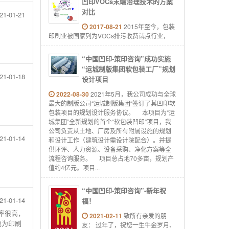
凹印VOCs末端治理技术的方案
对比
21-01-21
2017-08-21
2015年至今，包装
印刷业被国家列为VOCs排污收费试点行业，
“中国凹印-策印咨询”成功实施
“运城制版集团软包装工厂”规划
21-01-18
设计项目
2022-08-30
2021年5月，我公司成功与全球
最大的制版公司“运城制版集团“签订了其凹印软
包装项目的规划设计服务协议。 本项目为“运
城集团”全新规划的首个“软包装凹印”项目，我
公司负责从土地、厂房及所有附属设施的规划
21-01-14
和设计工作（建筑设计需设计院配合）。并提
供环评、人力资源、设备采购、净化方案等全
流程咨询服务。 项目总占地70多亩，规划产
值约4亿元。项目...
“中国凹印-策印咨询”-新年祝
21-01-14
福！
率很高，
2021-02-11
致所有亲爱的朋
也为印刷
友： 过年了，祝您一生牛金岁月、