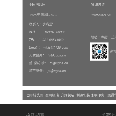
中国凹印网
策印咨询
www.cgbs.cn
www.中国凹印.com
联系人：李典堂
24H
：
139018
88305
地址：中国
.
上
TEL
：
021-68544869
Email
：
midist@126.com
微
人才服务：
hr@cgbs.cn
管
理技
术：
tc@cgbs.cn
项目服务：
pt@cgbs.cn
凹印猎头网
盈珂银瑞
升辉包装
利达包装
永明印务
飘得
站点地图
© 2013-