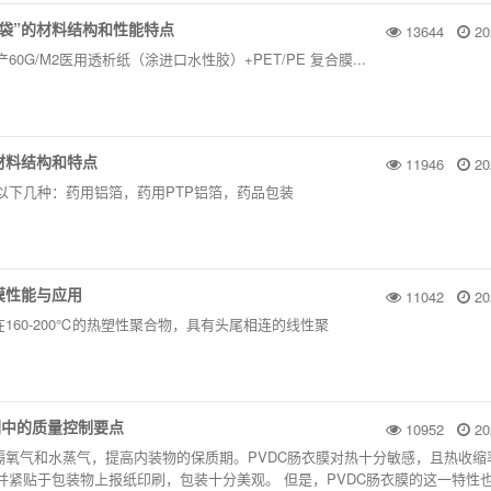
袋”的材料结构和性能特点
13644
20
0G/M2医用透析纸（涂进口水性胶）+PET/PE 复合膜...
材料结构和特点
11946
20
以下几种：药用铝箔，药用PTP铝箔，药品包装
衣膜性能与应用
11042
20
在160-200℃的热塑性聚合物，具有头尾相连的线性聚
刷中的质量控制要点
10952
20
阻隔氧气和水蒸气，提高内装物的保质期。PVDC肠衣膜对热十分敏感，且热收缩
并紧贴于包装物上报纸印刷，包装十分美观。 但是，PVDC肠衣膜的这一特性