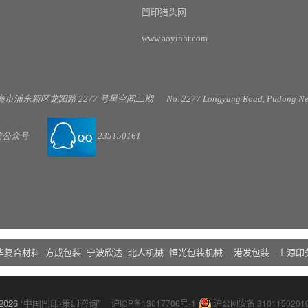
凹印猎头网
www.aoyinhr.com
海市浦东新区龙阳路
2277
号星空间二期
No. 2277 Longyang Road, Pudong New
信公
众号
235150161
华复合材料
方成包装
宁波欣达
北人机械
恒光包装机械
港发包装
上源印
 2026
“中国凹印-策印咨询”
沪ICP备13017706号-1
沪公网安备 3101150201